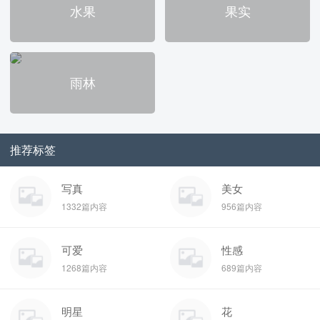
水果
果实
雨林
推荐标签
写真
美女
1332篇内容
956篇内容
可爱
性感
1268篇内容
689篇内容
明星
花