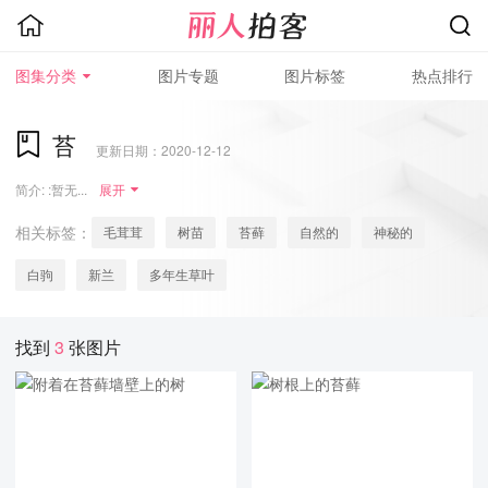
图集分类
图片专题
图片标签
热点排行
苔
更新日期：2020-12-12
简介: :暂无...
展开
相关标签：
毛茸茸
树苗
苔藓
自然的
神秘的
白驹
新兰
多年生草叶
找到
3
张图片