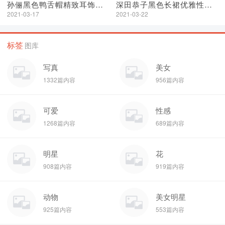
孙俪黑色鸭舌帽精致耳饰时尚自拍图片
深田恭子黑色长裙优雅性感写真图片
2021-03-17
2021-03-22
标签
图库
写真
美女
1332篇内容
956篇内容
可爱
性感
1268篇内容
689篇内容
明星
花
908篇内容
919篇内容
动物
美女明星
925篇内容
553篇内容